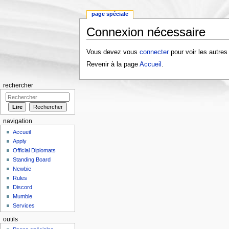
page spéciale
Connexion nécessaire
Aller à :
navigation
,
rechercher
Vous devez vous
connecter
pour voir les autres
Revenir à la page
Accueil
.
rechercher
navigation
Accueil
Apply
Official Diplomats
Standing Board
Newbie
Rules
Discord
Mumble
Services
outils