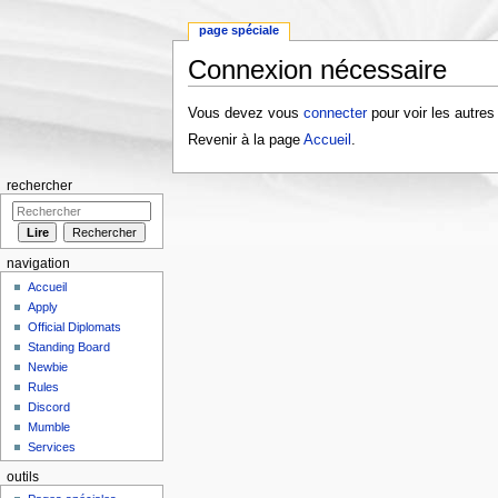
page spéciale
Connexion nécessaire
Aller à :
navigation
,
rechercher
Vous devez vous
connecter
pour voir les autres
Revenir à la page
Accueil
.
rechercher
navigation
Accueil
Apply
Official Diplomats
Standing Board
Newbie
Rules
Discord
Mumble
Services
outils