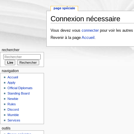
page spéciale
Connexion nécessaire
Aller à :
navigation
,
rechercher
Vous devez vous
connecter
pour voir les autres
Revenir à la page
Accueil
.
rechercher
navigation
Accueil
Apply
Official Diplomats
Standing Board
Newbie
Rules
Discord
Mumble
Services
outils