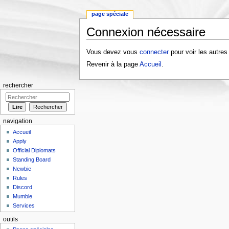
page spéciale
Connexion nécessaire
Aller à :
navigation
,
rechercher
Vous devez vous
connecter
pour voir les autres
Revenir à la page
Accueil
.
rechercher
navigation
Accueil
Apply
Official Diplomats
Standing Board
Newbie
Rules
Discord
Mumble
Services
outils