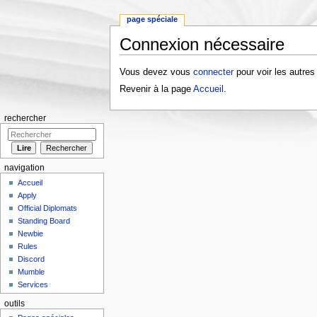
page spéciale
Connexion nécessaire
Aller à :
navigation
,
rechercher
Vous devez vous
connecter
pour voir les autres
Revenir à la page
Accueil
.
rechercher
navigation
Accueil
Apply
Official Diplomats
Standing Board
Newbie
Rules
Discord
Mumble
Services
outils